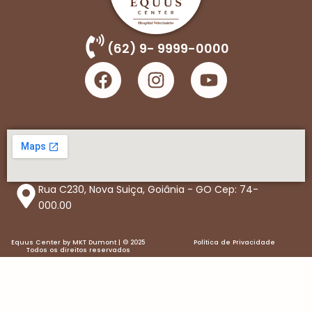
(62) 9- 9999-0000
F
I
Y
a
n
o
c
s
u
e
t
t
b
a
u
o
g
b
o
r
e
Rua C230, Nova Suiça, Goiânia - GO Cep: 74-
k
a
000.00
m
Equus Center by MKT Dumont | © 2025
Política de Privacidade
Todos os direitos reservados