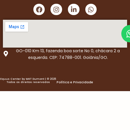
crescimento contínuo.
F
I
L
W
a
n
i
h
c
s
n
a
e
t
k
t
b
a
e
s
o
g
d
a
o
r
i
p
k
a
n
p
GO-010 Km 13, fazenda boa sorte No 0, chácara 2 a
m
-
esquerda. CEP: 74788-001. Goiânia/GO.
i
n
Equus Center by MKT Dumont | © 2025
Política e Privacidade
Todos os direitos reservados